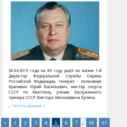
30.04.2015 года на 69 году ушёл из жизни 1-й
Директор Федеральной Службы Охраны
Российской Федерации, генерал - полковник
Крапивин Юрий Васильевич, мастер спорта
СССР по биатлону, ученик Заслуженного
тренера СССР Виктора Николаевича Бучина.
...
Читать дальше »
«
1
2
3
4
5
6
7
...
66
67