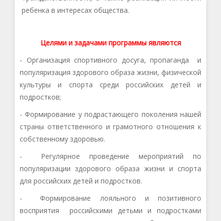
ребенка в интересах общества.
Целями и задачами программы являются
-
О
рганизация спортивного досуга,
пропаганда и
популяризация здорового образа жизни, физической
культуры и спорта
среди российских детей и
подростков
;
-
Ф
ормирование
у подрастающего поколения нашей
страны
ответственного
и грамотного
отношения к
собственному здоровью
.
- Р
егулярное проведение мероприятий по
попул
яризации здорового образа жизни
и спорта
для российских детей и подростков.
-
Ф
ормирование лоял
ьного и
позитивного
восприятия российскими детьми и подростками