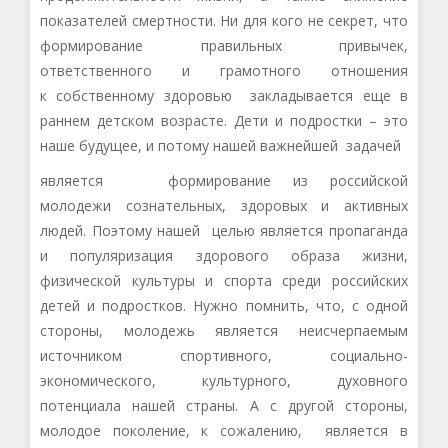
показателей смертности.
Ни д
ля кого не секрет, что
формирование правильных привычек,
ответственного
и грамотного
отношения
к
собственному
здоровью
закладывается
еще
в
раннем детском возрасте. Дети и
подростки
– это
наше будущее, и потому
на
шей важнейше
й задачей
является формирование
из
российской
молодежи
сознательных, здоровых и активных
людей
.
П
оэтому нашей целью является пропаганда
и популяризация
здорового образа жизни,
физической культуры и спорта
среди российских
детей и подростков. Нужно помнить, что
,
с одной
стороны, молодежь является неисчерпаемым
источником
спортивного,
социально-
экономического, культурного, духовного
потенциала
нашей
страны. А с другой стороны
,
молодое поколение, к сожалению, является в