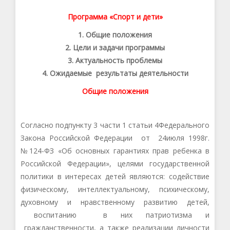
Программа «Спорт и дети»
1. Общие положения
2. Цели и задачи программы
3. Актуальность проблемы
4. Ожидаемые результаты деятельности
Общие положения
Согласно подпункт
у 3
части 1
статьи
4
Федерального
Закона Российской Федерации от
24
июля
199
8
г.
№1
24
-ФЗ «О
б основных гарантиях прав ребенка в
Российской Федерации
»
, целями государственной
политики в интересах детей являются: содействие
физическому, интеллектуальному, психическому,
духовному и нравственному развитию детей,
воспитанию в них патриотизма и
гражданственности, а также реализации личности