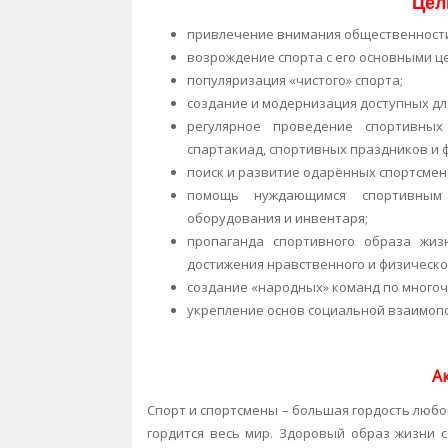
Цел
привлечение внимания общественности
возрождение спорта с его основными ц
популяризация «чистого» спорта;
создание и модернизация доступных дл
регулярное проведение спортивных
спартакиад, спортивных праздников и 
поиск и развитие одарённых спортсмен
помощь нуждающимся спортивным 
оборудования и инвентаря;
пропаганда спортивного образа жи
достижения нравственного и физическо
создание «народных» команд по многоч
укрепление основ социальной взаимоп
А
Спорт и спортсмены – большая гордость любо
гордится весь мир. Здоровый образ жизни 