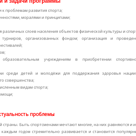
и и задачи программы
 к проблемам развития спорта;
енностями, моралями и принципами;
я различных слоев населения объектов физической культуры и спор
 турниров, организованных фондом; организация и проведен
фестивалей;
ов;
образовательным учреждениям в приобретении спортивно
зни среди детей и молодёжи для поддержания здоровья наци
го совершенства;
исленным видам спорта;
омощи;
ктуальность проблемы
й страны. Быть спортсменами мечтают многие, на них равняются и 
с каждым годом стремительно развивается и становится популяр