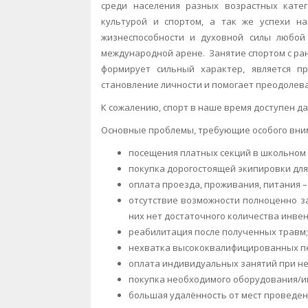
среди населения разных возрастных кате
культурой и спортом, а так же успехи н
жизнеспособности и духовной силы любой
международной арене. Занятие спортом с ран
формирует сильный характер, является п
становление личности и помогает преодолев
К сожалению, спорт в наше время доступен дал
Основные проблемы, требующие особого внима
посещения платных секций в школьном 
покупка дорогостоящей экипировки для
оплата проезда, проживания, питания –
отсутствие возможности полноценно за
них нет достаточного количества инве
реабилитация после полученных травм;
нехватка высококвалифицированных пе
оплата индивидуальных занятий при н
покупка необходимого оборудования/и
большая удалённость от мест проведен