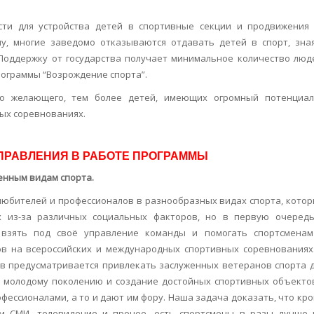
сти для устройства детей в спортивные секции и продвижения
у, многие заведомо отказываются отдавать детей в спорт, зна
 Поддержку от государства получает минимальное количество люд
ограммы “Возрождение спорта”.
го желающего, тем более детей, имеющих огромный потенциа
ых соревнованиях.
РАВЛЕНИЯ В РАБОТЕ ПРОГРАММЫ
енным видам спорта.
юбителей и профессионалов в разнообразных видах спорта, кото
х из-за различных социальных факторов, но в первую очеред
 взять под своё управление команды и помогать спортсмена
в на всероссийских и международных спортивных соревнованиях
тв предусматривается привлекать заслуженных ветеранов спорта 
а молодому поколению и создание достойных спортивных объект
фессионалами, а то и дают им фору. Наша задача доказать, что кр
ам СМИ, телевидение и прочее, есть спортсмены в разы лучше 