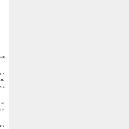
вия
ных
 им
х с
ты.
о и
кие