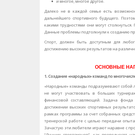
и многое, многое другое.
Далеко не в каждой семье есть возможно
дальнейшего спортивного будущего. Поэтом
какими трудностями они могут столкнуться.
Данные проблемы подтолкнули к созданию пр
Спорт, должен быть доступным для любо
достижению высоких результатов на различн
ОСНОВНЫЕ НАП
1. Создание «народных» команд по многочисл
«Народные» команды подразумевают собой л
не могут участвовать в больших турнира
финансовой составляющей. Задача фонда
достижении высоких спортивных результато
рамках программы за счет собранных средс
тренерской работе с целью передачи опыт
Зачастую эти любители играют наравне с про
“Лучших спортсменов”, как преподносят н