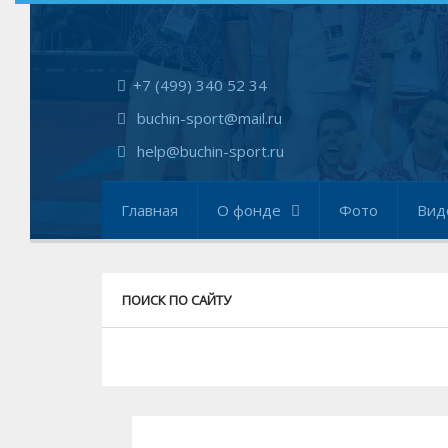
+7 (499) 340 52 34
buchin-sport@mail.ru
help@buchin-sport.ru
Главная
О фонде
Фото
Вид
ПОИСК ПО САЙТУ