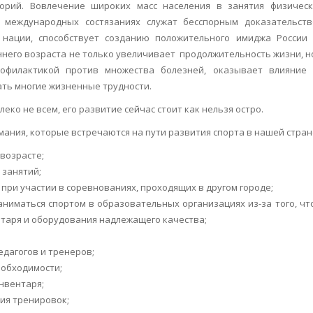
горий. Вовлечение широких масс населения в занятия физичес
а международных состязаниях служат бесспорным доказательст
 нации, способствует созданию положительного имиджа России
него возраста не только увеличивает продолжительность жизни, н
рофилактикой против множества болезней, оказывает влияние
ать многие жизненные трудности.
еко не всем, его развитие сейчас стоит как нельзя остро.
ния, которые встречаются на пути развития спорта в нашей стран
возрасте;
 занятий;
 при участии в соревнованиях, проходящих в другом городе;
ниматься спортом в образовательных организациях из-за того, чт
нтаря и оборудования надлежащего качества;
дагогов и тренеров;
еобходимости;
нвентаря;
ия тренировок;