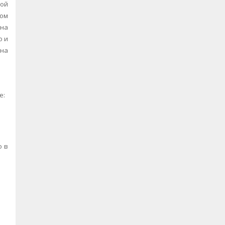
кой
вом
 на
о и
 на
е:
о в