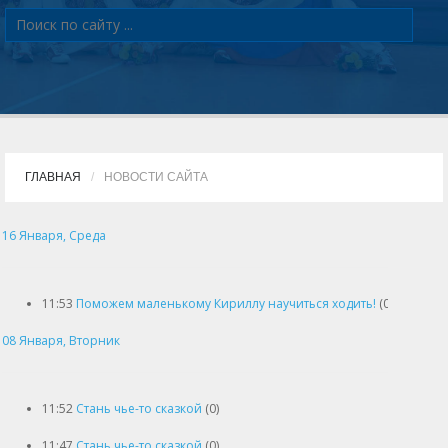
ГЛАВНАЯ
НОВОСТИ САЙТА
16 Января, Среда
11:53
Поможем маленькому Кириллу научиться ходить!
(0)
08 Января, Вторник
11:52
Стань чье-то сказкой
(0)
11:47
Стань чье-то сказкой
(0)