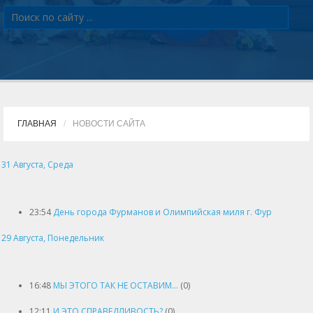
ГЛАВНАЯ
НОВОСТИ САЙТА
31 Августа, Среда
23:54
День города Фурманов и Олимпийская миля г. Фурманов
(1)
29 Августа, Понедельник
16:48
МЫ ЭТОГО ТАК НЕ ОСТАВИМ…
(0)
12:11
И ЭТО СПРАВЕДЛИВОСТЬ?
(0)