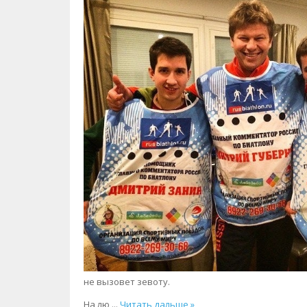
не вызовет зевоту.
На лю
...
Читать дальше »