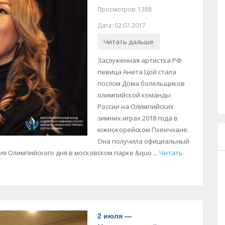
Просмотров: 1388
Дата: 02.07.2017
Читать дальше
Заслуженная артистка РФ
певица Анита Цой стала
послом Дома болельщиков
олимпийской команды
России на Олимпийских
зимних играх 2018 года в
южнокорейском Пхенчхане.
Она получила официальный
ния Олимпийского дня в московском парке &quo
...
Читать
2 июля —